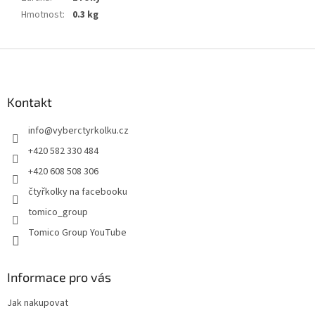
Hmotnost
:
0.3 kg
Z
á
p
a
Kontakt
t
info
@
vyberctyrkolku.cz
í
+420 582 330 484
+420 608 508 306
čtyřkolky na facebooku
tomico_group
Tomico Group YouTube
Informace pro vás
Jak nakupovat