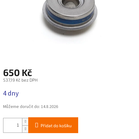
650 Kč
537,19 Kč bez DPH
Měrná
4 dny
cena:
Můžeme doručit do:
14.8.2026
Přidat do košíku