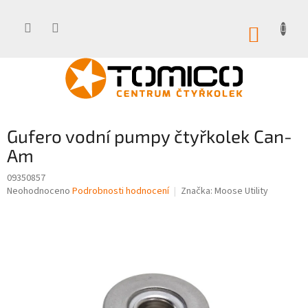
Přejít
na
obsah
NÁKUP
KOŠÍK
Gufero vodní pumpy čtyřkolek Can-
Am
09350857
Průměrné
Neohodnoceno
Podrobnosti hodnocení
Značka:
Moose Utility
hodnocení
produktu
je
0,0
z
5
hvězdiček.